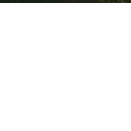
人才招聘
人事制度
奖励体系
基于客观公正的评估，设立具有竞争力的奖励制度。
年薪
具有竞争力的年薪水平
与绩效挂钩的分等级提升